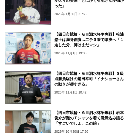
が久々の美酒「とにかく引地さんが強か
った」
2026年 1月30日 21:55
【四日市競輪・ＧⅢ泗水杯争奪戦】松浦
悠士は満身創痍…二予３着で準決へ「１
走した分、脚はまだマシ」
2025年 11月1日 19:35
【四日市競輪・ＧⅢ泗水杯争奪戦】Ｓ級
点勝負駆けの鷲田幸司「イナショーさん
の動きが凄すぎる」
2025年 11月1日 10:42
【四日市競輪・ＧⅢ泗水杯争奪戦】岩本
俊介が謎のＴシャツを着て意気込み語る
「すごいでしょ、この絵」
2025年 10月30日 17:20