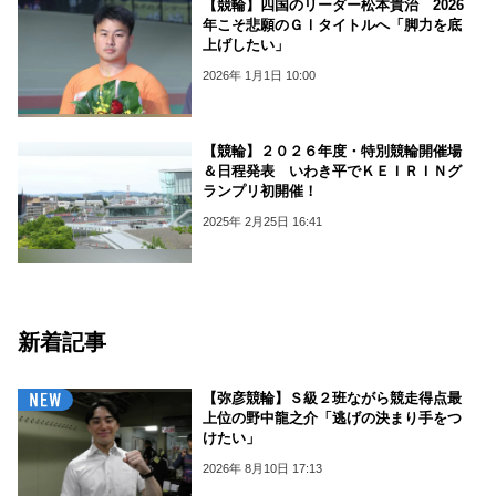
【競輪】四国のリーダー松本貴治 2026
年こそ悲願のＧⅠタイトルへ「脚力を底
上げしたい」
2026年 1月1日 10:00
【競輪】２０２６年度・特別競輪開催場
＆日程発表 いわき平でＫＥＩＲＩＮグ
ランプリ初開催！
2025年 2月25日 16:41
新着記事
【弥彦競輪】Ｓ級２班ながら競走得点最
上位の野中龍之介「逃げの決まり手をつ
けたい」
2026年 8月10日 17:13