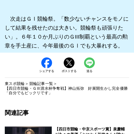
次走はＧⅠ競輪祭。「数少ないチャンスをモノに
して結果を残せたのは大きい。競輪祭も頑張りた
い」。６年１０か月ぶりのＧIII制覇という最高の勲
章を手土産に、今年最後のＧⅠでも大暴れする。
シェアする
ポストする
送る
東スポ競輪
競輪記事一覧
【四日市競輪・ＧⅢ泗水杯争奪戦】神山拓弥 好展開生かし完全優勝
「自分でもビックリです」
関連記事
【四日市競輪・中京スポーツ賞】泉慶輔