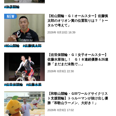
#弥彦競輪
【松山競輪・ＧⅠオールスター】佐藤慎
太郎のオリオン賞の位置取りは？「トー
タルで考えて」
2026年 8月10日 16:39
#松山競輪
#佐藤慎太郎
【佐世保競輪・ＧⅠ女子オールスター】
佐藤水菜強し！ ＧⅠ８連続優勝＆26連
勝「まだまだ未熟で…」
2026年 8月9日 22:30
#佐世保競輪
#佐藤水菜
【和歌山競輪・ＧIIIワールドサイクリス
ト支援競輪】トゥルーマンが抜け出し優
勝「和歌山ラーメン、大好き！」
2026年 8月9日 17:02