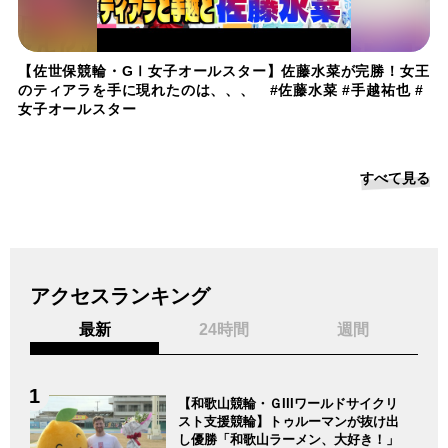
【佐世保競輪・GⅠ女子オールスター】佐藤水菜が完勝！女王
のティアラを手に現れたのは、、、 #佐藤水菜 #手越祐也 #
女子オールスター
すべて見る
アクセスランキング
最新
24時間
週間
【和歌山競輪・ＧIIIワールドサイクリ
スト支援競輪】トゥルーマンが抜け出
し優勝「和歌山ラーメン、大好き！」