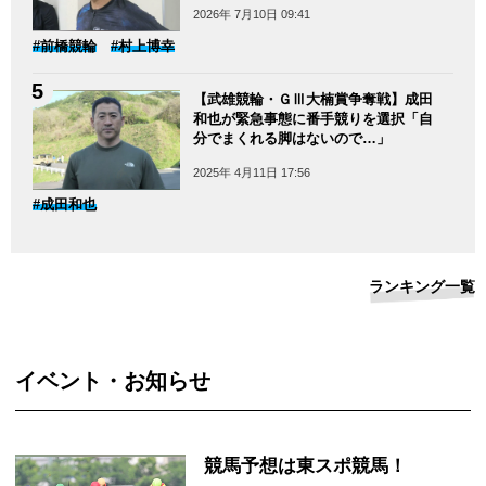
2026年 7月10日 09:41
#前橋競輪
#村上博幸
【武雄競輪・ＧⅢ大楠賞争奪戦】成田
和也が緊急事態に番手競りを選択「自
分でまくれる脚はないので…」
2025年 4月11日 17:56
#成田和也
ランキング一覧
イベント・お知らせ
競馬予想は東スポ競馬！