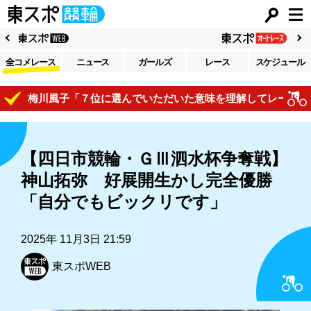
全コメレース
ニュース
ガールズ
レース
スケジュール
R梅川風子「７位に選んでいただいた意味を理解してレースで自己
【四日市競輪・ＧⅢ泗水杯争奪戦】
神山拓弥 好展開生かし完全優勝
「自分でもビックリです」
2025年 11月3日 21:59
東スポWEB