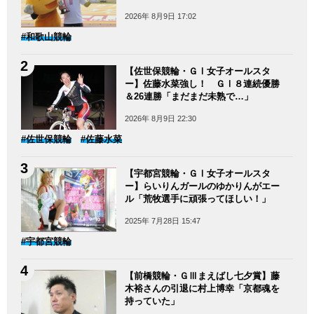
2026年 8月9日 17:02
#和歌山競輪
【佐世保競輪・ＧⅠ女子オールスタ
ー】佐藤水菜強し！ ＧⅠ８連続優勝
＆26連勝「まだまだ未熟で…」
2026年 8月9日 22:30
#佐世保競輪
#佐藤水菜
【宇都宮競輪・ＧⅠ女子オールスタ
ー】らいりんガールのゆかりんがエー
ル「荒牧選手に頑張ってほしい！」
2025年 7月28日 15:47
#宇都宮競輪
【前橋競輪・ＧⅢまえばし七夕賞】藤
木裕さんの引退に村上博幸「京都魂を
持っていた」