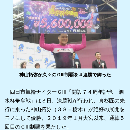
神山拓弥が久々のＧIII制覇を４連勝で飾った
四日市競輪ナイターＧIII「開設７４周年記念 泗
水杯争奪戦」は３日、決勝戦が行われ、真杉匠の先
行に乗った神山拓弥（３８＝栃木）が絶好の展開を
モノにして優勝。２０１９年１月大宮以来、通算５
回目のＧIII制覇を果たした。