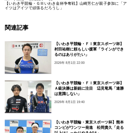
【いわき平競輪・ＧⅢいわき金杯争奪戦】山崎芳仁が親子参加に「ア
イツはアイツで頑張るだろうし」
関連記事
【いわき平競輪・ＦⅠ東京スポーツ杯】
村田祐樹に頼もしい援軍「ラインができ
るのはありがたい」
2026年 8月1日 22:00
【いわき平競輪・ＦＩ東京スポーツ杯】
Ａ級決勝は新鋭に注目 辺見竜馬「連勝
は意識しない」
2026年 8月1日 19:40
【いわき平競輪・東京スポーツ杯】熊本
コンビがワンツー発進 松岡貴久「走る
以上はしっかりやるだけ」