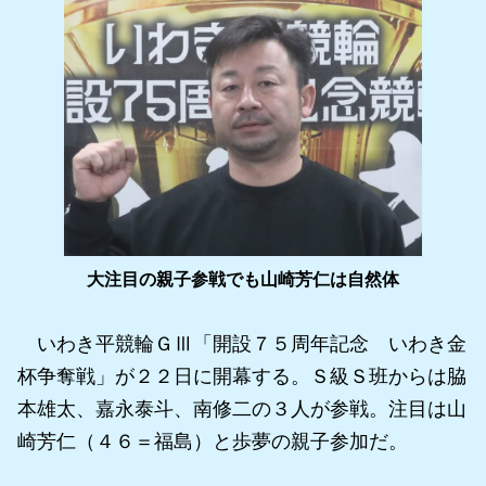
大注目の親子参戦でも山崎芳仁は自然体
いわき平競輪ＧⅢ「開設７５周年記念 いわき金
杯争奪戦」が２２日に開幕する。Ｓ級Ｓ班からは脇
本雄太、嘉永泰斗、南修二の３人が参戦。注目は山
崎芳仁（４６＝福島）と歩夢の親子参加だ。