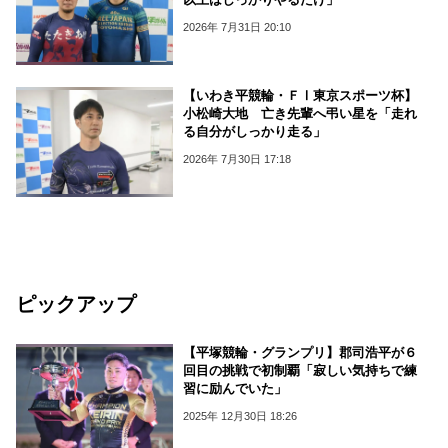
2026年 7月31日 20:10
【いわき平競輪・ＦⅠ東京スポーツ杯】
小松崎大地 亡き先輩へ弔い星を「走れ
る自分がしっかり走る」
2026年 7月30日 17:18
ピックアップ
【平塚競輪・グランプリ】郡司浩平が６
回目の挑戦で初制覇「寂しい気持ちで練
習に励んでいた」
2025年 12月30日 18:26