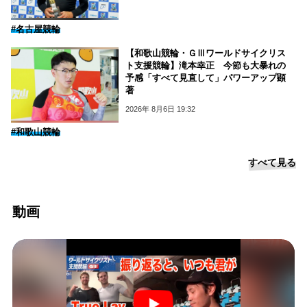
#名古屋競輪
【和歌山競輪・ＧⅢワールドサイクリス
ト支援競輪】滝本幸正 今節も大暴れの
予感「すべて見直して」パワーアップ顕
著
2026年 8月6日 19:32
#和歌山競輪
すべて見る
動画