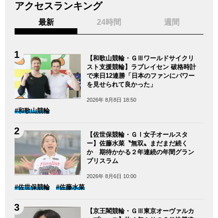
アクセスランキング
最新
24時間
週間
【和歌山競輪・ＧⅢワールドサイクリ
スト支援競輪】ラブレイセン 破格時計
で来日12連勝「日本のファンにパワー
を見せられて良かった」
2026年 8月8日 18:50
#和歌山競輪
【佐世保競輪・ＧⅠ女子オールスタ
ー】佐藤水菜〝無双〟まだまだ続く
か 期待かかる２年連続の年間グラン
プリスラム
2026年 8月6日 10:00
#佐世保競輪
#佐藤水菜
【京王閣競輪・ＧⅢ東京オーヴァルカ