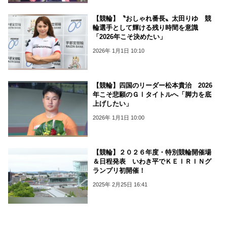
【競輪】〝おしゃれ番長〟太田りゆ 競
輪選手として輝ける残り時間を意識
「2026年こそ決めたい」
2026年 1月1日 10:10
【競輪】四国のリーダー松本貴治 2026
年こそ悲願のＧⅠタイトルへ「脚力を底
上げしたい」
2026年 1月1日 10:00
【競輪】２０２６年度・特別競輪開催場
＆日程発表 いわき平でＫＥＩＲＩＮグ
ランプリ初開催！
2025年 2月25日 16:41