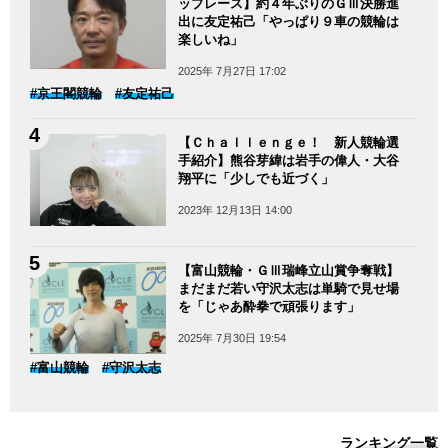
ップレース】約４年ぶりのＧⅢ決勝進
出に友定祐己「やっぱり９車の競輪は
楽しいね」
2025年 7月27日 17:02
#京王閣競輪
#友定祐己
【Ｃｈａｌｌｅｎｇｅ！ 新人競輪選
手紹介】熊谷芽緯は岩手の偉人・大谷
翔平に「少しでも近づく」
2023年 12月13日 14:00
【富山競輪・ＧⅢ瑞峰立山賞争奪戦】
まだまだ若い守沢太志は単騎で見せ場
を「じゃあ酔拳で頑張ります」
2025年 7月30日 19:54
#富山競輪
#守沢太志
ランキング一覧