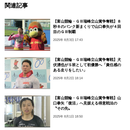
関連記事
【富山競輪・ＧⅢ瑞峰立山賞争奪戦】８
秒８のバンク新まくりで山口拳矢が４回
目のＧⅢ制覇
2025年 8月3日 17:43
【富山競輪・ＧⅢ瑞峰立山賞争奪戦】犬
伏湧也がＳ班として初優勝へ「責任感の
ある走りをしたい」
2025年 8月2日 18:14
【富山競輪・ＧⅢ瑞峰立山賞争奪戦】山
口拳矢「復活」へ見据える得意戦法の
〝その先〟
2025年 8月1日 18:50