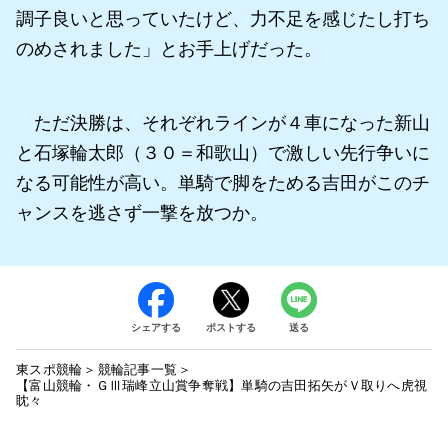
調子良いと思っていたけど、力不足を感じたし打ち
のめされました」とお手上げだった。
ただ決勝は、それぞれラインが４車になった新山
と石塚輪太郎（３０＝和歌山）で激しい先行争いに
なる可能性が高い。単騎で脚をためる吉田がこのチ
ャンスを逃さず一撃を放つか。
シェアする
ポストする
送る
東スポ競輪
競輪記事一覧
【富山競輪・ＧⅢ瑞峰立山賞争奪戦】単騎の吉田拓矢がＶ取りへ虎視
眈々