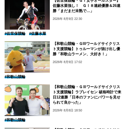
【佐世保競輪・ＧⅠ女子オールスター】
佐藤水菜強し！ ＧⅠ８連続優勝＆26連
勝「まだまだ未熟で…」
2026年 8月9日 22:30
#佐世保競輪
#佐藤水菜
【和歌山競輪・ＧIIIワールドサイクリス
ト支援競輪】トゥルーマンが抜け出し優
勝「和歌山ラーメン、大好き！」
2026年 8月9日 17:02
#和歌山競輪
【和歌山競輪・ＧⅢワールドサイクリス
ト支援競輪】ラブレイセン 破格時計で来
日12連勝「日本のファンにパワーを見せ
られて良かった」
2026年 8月8日 18:50
#和歌山競輪