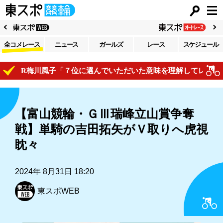
全コメレース
ニュース
ガールズ
レース
スケジュール
２R梅川風子「７位に選んでいただいた意味を理解してレースで自
【富山競輪・ＧⅢ瑞峰立山賞争奪
戦】単騎の吉田拓矢がＶ取りへ虎視
眈々
2024年 8月31日 18:20
東スポWEB