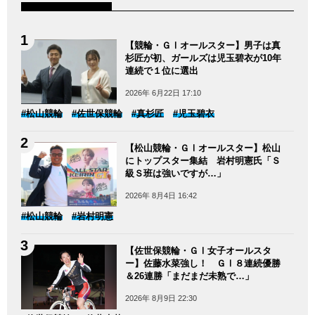
【競輪・ＧⅠオールスター】男子は真
杉匠が初、ガールズは児玉碧衣が10年
連続で１位に選出
2026年 6月22日 17:10
#松山競輪
#佐世保競輪
#真杉匠
#児玉碧衣
【松山競輪・ＧⅠオールスター】松山
にトップスター集結 岩村明憲氏「Ｓ
級Ｓ班は強いですが…」
2026年 8月4日 16:42
#松山競輪
#岩村明憲
【佐世保競輪・ＧⅠ女子オールスタ
ー】佐藤水菜強し！ ＧⅠ８連続優勝
＆26連勝「まだまだ未熟で…」
2026年 8月9日 22:30