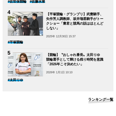
#佐世保競輪
#佐藤水菜
【平塚競輪・グランプリ】武豊騎手、
矢作芳人調教師、坂井瑠星騎手がトー
クショー「豊君と競馬の話はほとんど
しない」
2025年 12月30日 15:37
#平塚競輪
【競輪】〝おしゃれ番長〟太田りゆ
競輪選手として輝ける残り時間を意識
「2026年こそ決めたい」
2026年 1月1日 10:10
#太田りゆ
ランキング一覧