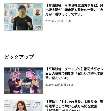
【富山競輪・ＧⅢ瑞峰立山賞争奪戦】鈴
木謙太郎が山崎歩夢を撃破の一撃に「自
分が一番びっくりですよ」
2025年 7月31日 18:02
ピックアップ
【平塚競輪・グランプリ】郡司浩平が６
回目の挑戦で初制覇「寂しい気持ちで練
習に励んでいた」
2025年 12月30日 18:26
【競輪】〝おしゃれ番長〟太田りゆ 競
輪選手として輝ける残り時間を意識
「2026年こそ決めたい」