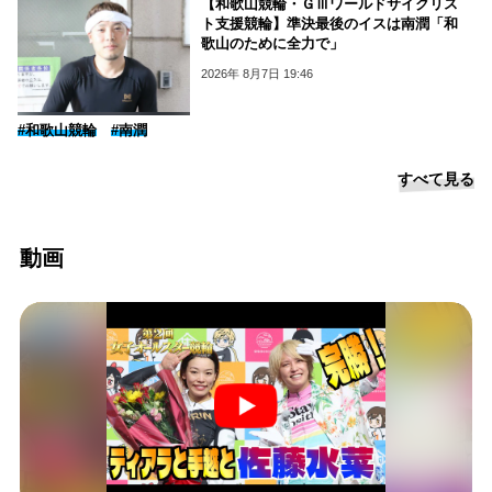
【和歌山競輪・ＧⅢワールドサイクリス
ト支援競輪】準決最後のイスは南潤「和
歌山のために全力で」
2026年 8月7日 19:46
#和歌山競輪
#南潤
すべて見る
動画