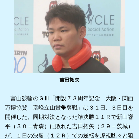
吉田拓矢
富山競輪のＧⅢ「開設７３周年記念 大阪・関西
万博協賛 瑞峰立山賞争奪戦」は３１日、３日目を
開催した。同期対決となった準決勝１１Ｒで新山響
平（３０＝青森）に敗れた吉田拓矢（２９＝茨城）
が、１日の決勝（１２Ｒ）での逆転を虎視眈々と狙