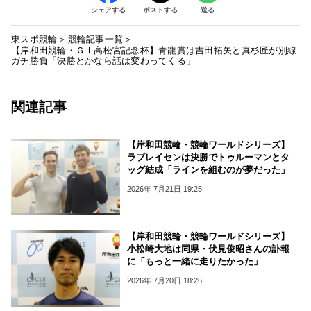
シェアする
ポストする
送る
東スポ競輪
競輪記事一覧
【岸和田競輪・ＧⅠ高松宮記念杯】青龍賞は吉田拓矢と真杉匠が別線
ガチ勝負「決勝とかなら話は変わってくる」
関連記事
【岸和田競輪・競輪ワールドシリーズ】
ラブレイセンは決勝でトゥルーマンとタ
ッグ結成「ラインを組むのが夢だった」
2026年 7月21日 19:25
【岸和田競輪・競輪ワールドシリーズ】
小松崎大地は同県・伏見俊昭さんの訃報
に「もっと一緒に走りたかった」
2026年 7月20日 18:26