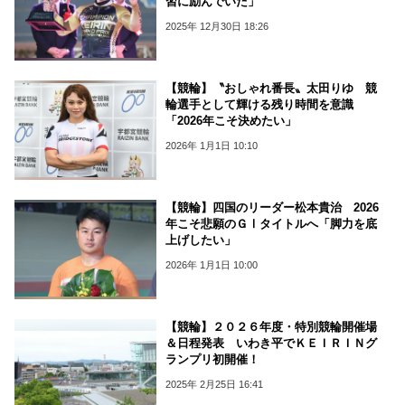
習に励んでいた」
2025年 12月30日 18:26
【競輪】〝おしゃれ番長〟太田りゆ 競
輪選手として輝ける残り時間を意識
「2026年こそ決めたい」
2026年 1月1日 10:10
【競輪】四国のリーダー松本貴治 2026
年こそ悲願のＧⅠタイトルへ「脚力を底
上げしたい」
2026年 1月1日 10:00
【競輪】２０２６年度・特別競輪開催場
＆日程発表 いわき平でＫＥＩＲＩＮグ
ランプリ初開催！
2025年 2月25日 16:41