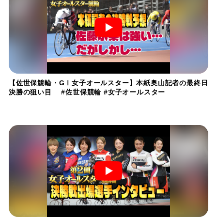
【佐世保競輪・GⅠ女子オールスター】本紙奥山記者の最終日
決勝の狙い目 #佐世保競輪 #女子オールスター