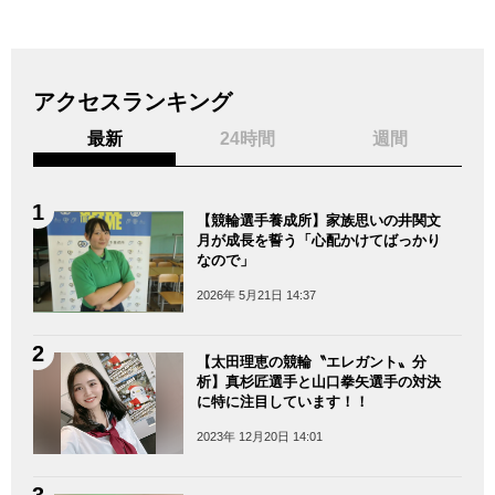
アクセスランキング
最新
24時間
週間
【競輪選手養成所】家族思いの井関文
月が成長を誓う「心配かけてばっかり
なので」
2026年 5月21日 14:37
【太田理恵の競輪〝エレガント〟分
析】真杉匠選手と山口拳矢選手の対決
に特に注目しています！！
2023年 12月20日 14:01