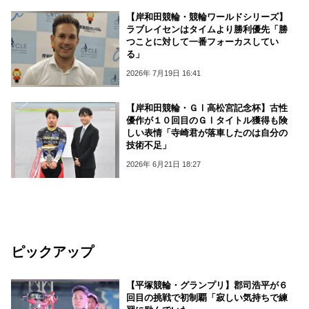
【岸和田競輪・競輪ワールドシリーズ】
ラブレイセンはタイムより勝利優先「勝
つことに対して一番フォーカスしてい
る」
2026年 7月19日 16:41
【岸和田競輪・ＧⅠ高松宮記念杯】古性
優作が１０回目のＧⅠタイトル獲得も険
しい表情「寺崎君が落車したのは自分の
技術不足」
2026年 6月21日 18:27
ピックアップ
【平塚競輪・グランプリ】郡司浩平が６
回目の挑戦で初制覇「寂しい気持ちで練