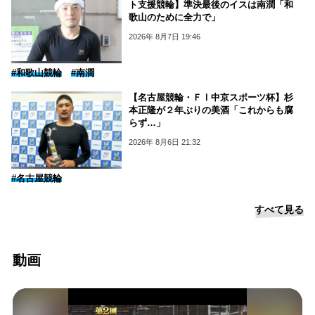
ト支援競輪】準決最後のイスは南潤「和
歌山のために全力で」
2026年 8月7日 19:46
#和歌山競輪
#南潤
【名古屋競輪・ＦⅠ中京スポーツ杯】杉
本正隆が２年ぶりの美酒「これからも腐
らず…」
2026年 8月6日 21:32
#名古屋競輪
すべて見る
動画