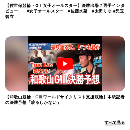
【佐世保競輪・GⅠ女子オールスター】決勝出場７選手インタ
ビュー #女子オールスター #佐藤水菜 #太田りゆ #児玉
碧衣
【和歌山競輪・GⅢワールドサイクリスト支援競輪】本紙記者
の決勝予想「絞るしかない」
すべて見る