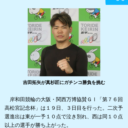
吉田拓矢が真杉匠にガチンコ勝負を挑む
岸和田競輪の大阪・関西万博協賛ＧⅠ「第７６回
高松宮記念杯」は１９日、３日目を行った。二次予
選進出は東が一予１０点で泣き別れ、西は同１０点
以上の選手が勝ち上がった。