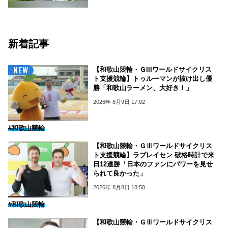
新着記事
【和歌山競輪・ＧIIIワールドサイクリス
ト支援競輪】トゥルーマンが抜け出し優
勝「和歌山ラーメン、大好き！」
2026年 8月9日 17:02
#和歌山競輪
【和歌山競輪・ＧⅢワールドサイクリス
ト支援競輪】ラブレイセン 破格時計で来
日12連勝「日本のファンにパワーを見せ
られて良かった」
2026年 8月8日 18:50
#和歌山競輪
【和歌山競輪・ＧⅢワールドサイクリス