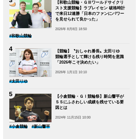
【和歌山競輪・ＧⅢワールドサイクリ
スト支援競輪】ラブレイセン 破格時計
で来日12連勝「日本のファンにパワー
を見せられて良かった」
2026年 8月8日 18:50
#和歌山競輪
【競輪】〝おしゃれ番長〟太田りゆ
競輪選手として輝ける残り時間を意識
「2026年こそ決めたい」
2026年 1月1日 10:10
#太田りゆ
【小倉競輪・ＧⅠ競輪祭】新山響平が
ＳＳにふさわしい成績を残せている要
因とは
2024年 11月15日 10:00
#小倉競輪
#新山響平