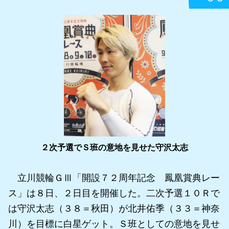
２次予選でＳ班の意地を見せた守沢太志
立川競輪ＧⅢ「開設７２周年記念 鳳凰賞典レー
ス」は８日、２日目を開催した。二次予選１０Ｒで
は守沢太志（３８＝秋田）が北井佑季（３３＝神奈
川）を目標に白星ゲット。Ｓ班としての意地を見せ