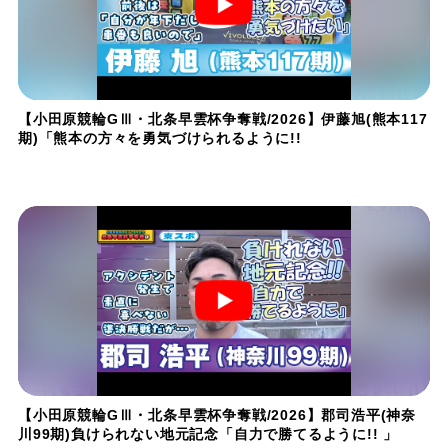
【小田原競輪GⅢ・北条早雲杯争奪戦/2026】伊藤旭(熊本117
期)「熊本の方々を勇気づけられるように!!
【小田原競輪GⅢ・北条早雲杯争奪戦/2026】郡司浩平(神奈
川99期)負けられない地元記念「自力で勝てるように!! 」