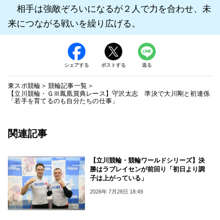
相手は強敵ぞろいになるが２人で力を合わせ、未
来につながる戦いを繰り広げる。
シェアする
ポストする
送る
東スポ競輪
競輪記事一覧
【立川競輪・ＧⅢ鳳凰賞典レース】守沢太志 準決で大川剛と初連係
「若手を育てるのも自分たちの仕事」
関連記事
【立川競輪・競輪ワールドシリーズ】決
勝はラブレイセンが前回り「初日より調
子は上がっている」
2026年 7月28日 18:49