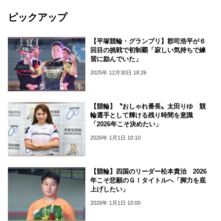
ピックアップ
【平塚競輪・グランプリ】郡司浩平が６
回目の挑戦で初制覇「寂しい気持ちで練
習に励んでいた」
2025年 12月30日 18:26
【競輪】〝おしゃれ番長〟太田りゆ 競
輪選手として輝ける残り時間を意識
「2026年こそ決めたい」
2026年 1月1日 10:10
【競輪】四国のリーダー松本貴治 2026
年こそ悲願のＧⅠタイトルへ「脚力を底
上げしたい」
2026年 1月1日 10:00