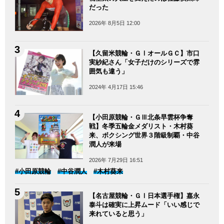
だった
2026年 8月5日 12:00
【久留米競輪・ＧⅠオールＧＣ】市口
実紗紀さん「女子だけのシリーズで雰
囲気も違う」
2024年 4月17日 15:46
【小田原競輪・ＧⅢ北条早雲杯争奪
戦】冬季五輪金メダリスト・木村葵
来、ボクシング世界３階級制覇・中谷
潤人が来場
2026年 7月29日 16:51
#小田原競輪
#中谷潤人
#木村葵来
【名古屋競輪・ＧⅠ日本選手権】嘉永
泰斗は確実に上昇ムード「いい感じで
来れていると思う」