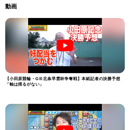
動画
【小田原競輪・GⅢ北条早雲杯争奪戦】本紙記者の決勝予想
「軸は揺るがない」