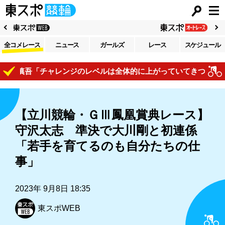
全コメレース
ニュース
ガールズ
レース
スケジュール
間慎吾「チャレンジのレベルは全体的に上がっていてきついですね」
【立川競輪・ＧⅢ鳳凰賞典レース】
守沢太志 準決で大川剛と初連係
「若手を育てるのも自分たちの仕
事」
2023年 9月8日 18:35
東スポWEB