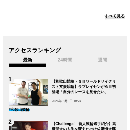
すべて見る
アクセスランキング
最新
24時間
週間
【和歌山競輪・ＧⅢワールドサイクリ
スト支援競輪】ラブレイセンがＧⅢ初
登場「自分のレースを見せたい」
2026年 8月5日 18:24
#和歌山競輪
【Challenge! 新人競輪選手紹介】高
橋聖太の人生を変えたのは佐藤慎太郎