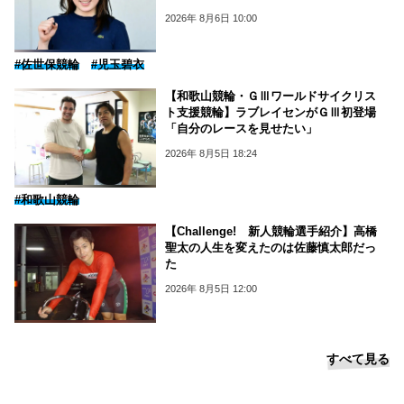
2026年 8月6日 10:00
#佐世保競輪
#児玉碧衣
【和歌山競輪・ＧⅢワールドサイクリス
ト支援競輪】ラブレイセンがＧⅢ初登場
「自分のレースを見せたい」
2026年 8月5日 18:24
#和歌山競輪
【Challenge! 新人競輪選手紹介】高橋
聖太の人生を変えたのは佐藤慎太郎だっ
た
2026年 8月5日 12:00
すべて見る