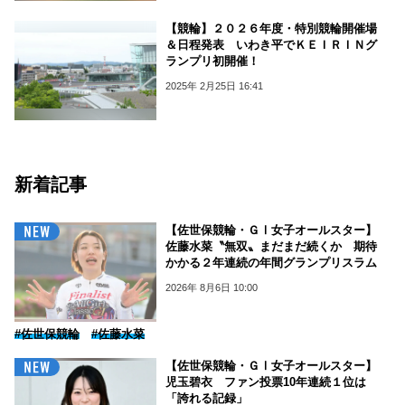
【競輪】２０２６年度・特別競輪開催場
＆日程発表 いわき平でＫＥＩＲＩＮグ
ランプリ初開催！
2025年 2月25日 16:41
新着記事
【佐世保競輪・ＧⅠ女子オールスター】
佐藤水菜〝無双〟まだまだ続くか 期待
かかる２年連続の年間グランプリスラム
2026年 8月6日 10:00
#佐世保競輪
#佐藤水菜
【佐世保競輪・ＧⅠ女子オールスター】
児玉碧衣 ファン投票10年連続１位は
「誇れる記録」