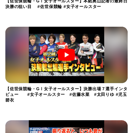
【佐世保競輪・GⅠ女子オールスター】本紙奥山記者の最終日
決勝の狙い目 #佐世保競輪 #女子オールスター
【佐世保競輪・GⅠ女子オールスター】決勝出場７選手インタ
ビュー #女子オールスター #佐藤水菜 #太田りゆ #児玉
碧衣