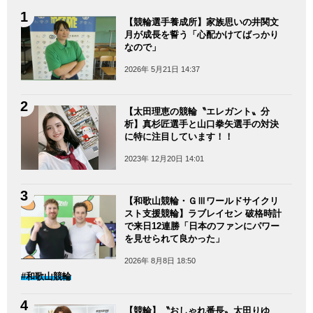
【競輪選手養成所】家族思いの井関文
月が成長を誓う「心配かけてばっかり
なので」
2026年 5月21日 14:37
【太田理恵の競輪〝エレガント〟分
析】真杉匠選手と山口拳矢選手の対決
に特に注目しています！！
2023年 12月20日 14:01
【和歌山競輪・ＧⅢワールドサイクリ
スト支援競輪】ラブレイセン 破格時計
で来日12連勝「日本のファンにパワー
を見せられて良かった」
2026年 8月8日 18:50
#和歌山競輪
【競輪】〝おしゃれ番長〟太田りゆ