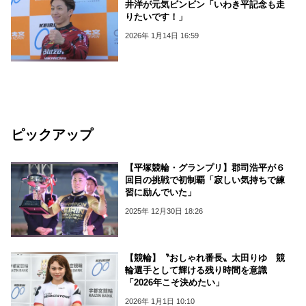
井洋が元気ビンビン「いわき平記念も走
りたいです！」
2026年 1月14日 16:59
ピックアップ
【平塚競輪・グランプリ】郡司浩平が６
回目の挑戦で初制覇「寂しい気持ちで練
習に励んでいた」
2025年 12月30日 18:26
【競輪】〝おしゃれ番長〟太田りゆ 競
輪選手として輝ける残り時間を意識
「2026年こそ決めたい」
2026年 1月1日 10:10