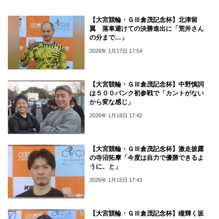
【大宮競輪・ＧⅢ倉茂記念杯】北津留
翼 落車避けての決勝進出に「荒井さん
の分まで…」
2026年 1月17日 17:54
【大宮競輪・ＧⅢ倉茂記念杯】中野慎詞
は５００バンク初参戦で「カントがない
から変な感じ」
2026年 1月16日 17:42
【大宮競輪・ＧⅢ倉茂記念杯】激走披露
の寺沼拓摩「今度は自力で優勝できるよ
うに、と」
2026年 1月15日 17:43
【大宮競輪・ＧⅢ倉茂記念杯】瞳輝く坂