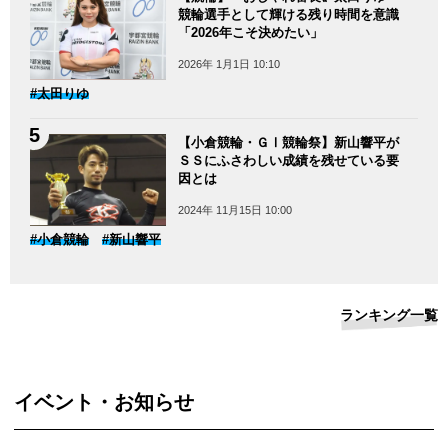
競輪選手として輝ける残り時間を意識
「2026年こそ決めたい」
2026年 1月1日 10:10
#太田りゆ
【小倉競輪・ＧⅠ競輪祭】新山響平が
ＳＳにふさわしい成績を残せている要
因とは
2024年 11月15日 10:00
#小倉競輪
#新山響平
ランキング一覧
イベント・お知らせ