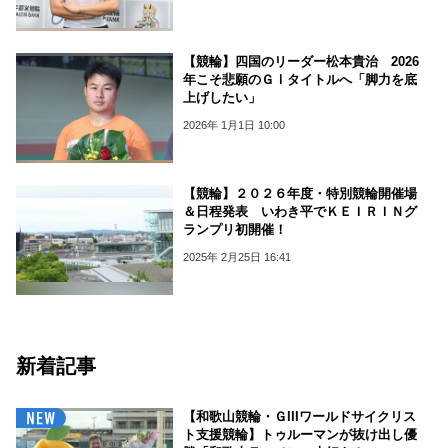
【競輪】四国のリーダー松本貴治 2026
年こそ悲願のＧⅠタイトルへ「脚力を底
上げしたい」
2026年 1月1日 10:00
【競輪】２０２６年度・特別競輪開催場
＆日程発表 いわき平でＫＥＩＲＩＮグ
ランプリ初開催！
2025年 2月25日 16:41
新着記事
【和歌山競輪・ＧIIIワールドサイクリス
ト支援競輪】トゥルーマンが抜け出し優