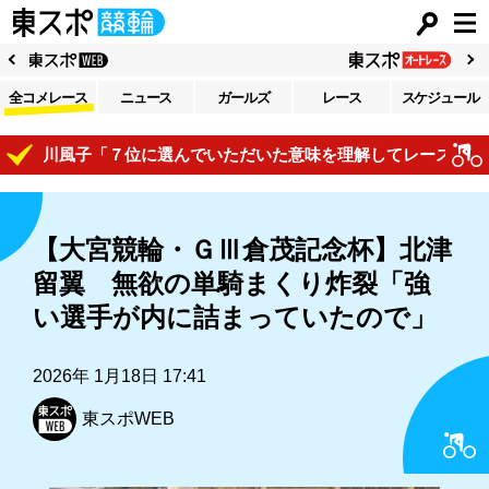
全コメレース
ニュース
ガールズ
レース
スケジュール
梅川風子「７位に選んでいただいた意味を理解してレースで自己表
【大宮競輪・ＧⅢ倉茂記念杯】北津
留翼 無欲の単騎まくり炸裂「強
い選手が内に詰まっていたので」
2026年 1月18日 17:41
東スポWEB