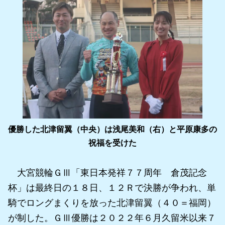
優勝した北津留翼（中央）は浅尾美和（右）と平原康多の
祝福を受けた
大宮競輪ＧⅢ「東日本発祥７７周年 倉茂記念
杯」は最終日の１８日、１２Ｒで決勝が争われ、単
騎でロングまくりを放った北津留翼（４０＝福岡）
が制した。ＧⅢ優勝は２０２２年６月久留米以来７