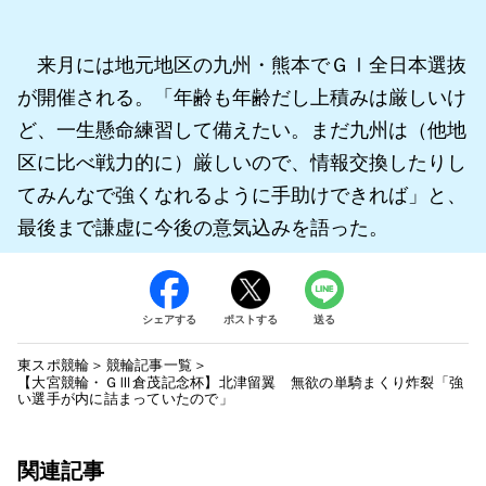
来月には地元地区の九州・熊本でＧⅠ全日本選抜
が開催される。「年齢も年齢だし上積みは厳しいけ
ど、一生懸命練習して備えたい。まだ九州は（他地
区に比べ戦力的に）厳しいので、情報交換したりし
てみんなで強くなれるように手助けできれば」と、
最後まで謙虚に今後の意気込みを語った。
シェアする
ポストする
送る
東スポ競輪
競輪記事一覧
【大宮競輪・ＧⅢ倉茂記念杯】北津留翼 無欲の単騎まくり炸裂「強
い選手が内に詰まっていたので」
関連記事