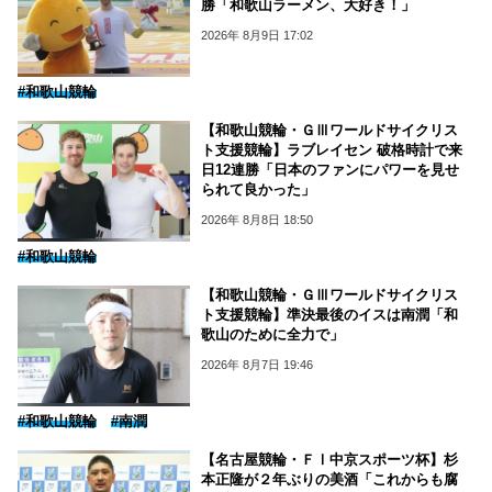
勝「和歌山ラーメン、大好き！」
2026年 8月9日 17:02
#和歌山競輪
【和歌山競輪・ＧⅢワールドサイクリス
ト支援競輪】ラブレイセン 破格時計で来
日12連勝「日本のファンにパワーを見せ
られて良かった」
2026年 8月8日 18:50
#和歌山競輪
【和歌山競輪・ＧⅢワールドサイクリス
ト支援競輪】準決最後のイスは南潤「和
歌山のために全力で」
2026年 8月7日 19:46
#和歌山競輪
#南潤
【名古屋競輪・ＦⅠ中京スポーツ杯】杉
本正隆が２年ぶりの美酒「これからも腐