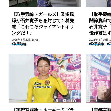
【取手競輪・ガールズ】又多風
【取手競
緑が石井寛子らを封じて１着発
関節脱臼
進「これこそジャイアントキリ
石井寛子
ングだ！」
優作君は
2025年 8月20日 18:08
2025年 8月19日 1
#取手競輪
#取手競輪
#
【宇都宮競輪・ルーキーＳプラ
【宇都宮