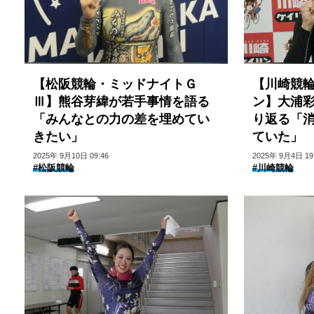
【松阪競輪・ミッドナイトＧ
【川崎競
Ⅲ】熊谷芽緯が若手事情を語る
ン】大浦
「みんなとの力の差を埋めてい
り返る「
きたい」
ていた」
2025年 9月10日 09:46
2025年 9月4日 19
#松阪競輪
#川崎競輪